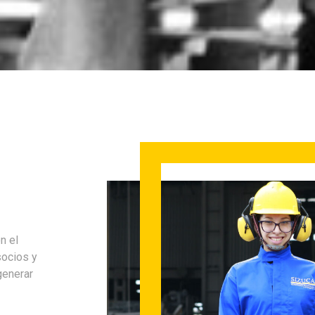
n el
socios y
generar